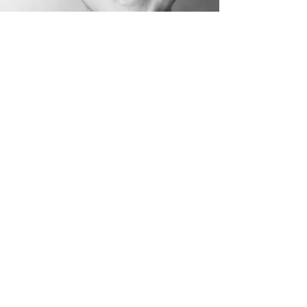
“EINMALIG IST
JEDER MENSCH UND
JEDER LEBENSWEG.
EINMALIG AUCH
SEIN HEILUNGSWEG
AUS DER
KRANKHEIT.”
DR. MED. HERIBERT WUTTE