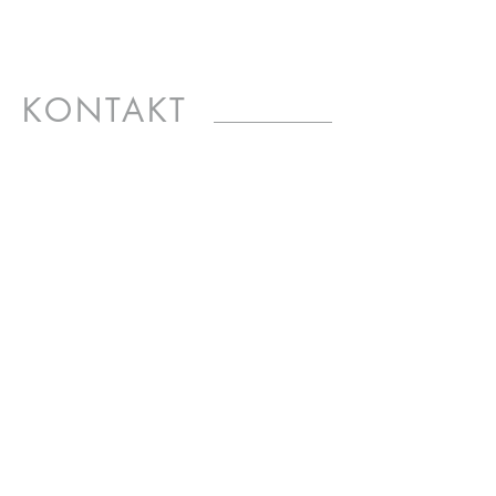
KONTAKT
KRISTIN KRETSCHMER
APOTHEKERIN | HEILPRAKTIKERIN
HOSPITALSTRAßE 8
02826 GÖRLITZ